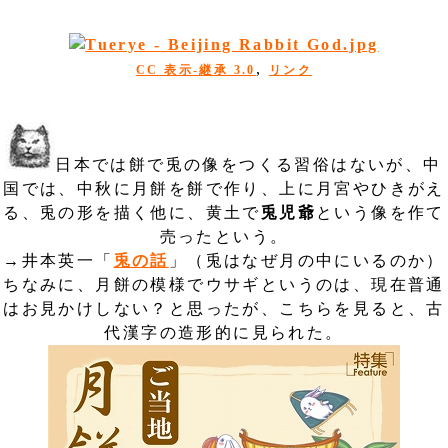
,
CC 表示-継承 3.0
リンク
日本では餅で兎の像をつくる習俗はないが、中
国では、中秋に月餅を餅で作り、上に月宮やひきがえ
る、兎の形を描く他に、黄土で
兎児爺
という像を作て
売ったという。
→井本英一「
兎の話
」（兎はなぜ月の中にいるのか）
ちなみに、月餅の模様でウサギというのは、現在普通
はお見かけしない？と思ったが、こちらを見ると、古
代漢字の造形的に見られた。