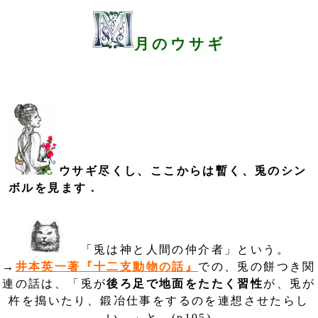
月のウサギ
ウサギ尽くし、ここからは暫く、兎のシン
ボルを見ます．
「兎は神と人間の仲介者」という。
→
井本英一著『十二支動物の話』
での、兎の餅つき関
連の話は、「兎が
後ろ足で地面をたたく習性
が、兎が
杵を搗いたり、鍛冶仕事をするのを連想させたらし
い。」と。(p195)