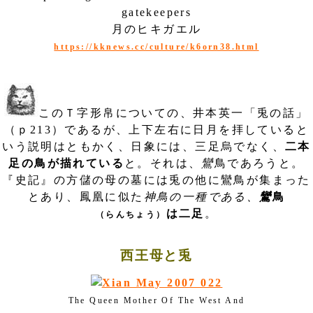
gatekeepers
月のヒキガエル
https://kknews.cc/culture/k6orn38.html
このＴ字形帛についての、井本英一「兎の話」
（ｐ213）であるが、上下左右に日月を拝していると
いう説明はともかく、日象には、三足烏でなく、
二本
足の鳥が描れている
と。それは、
鸞
鳥であろうと。
『史記』の方儲の母の墓には兎の他に鸞鳥が集まった
とあり、鳳凰に似た
神鳥の一種である、
鸞
鳥
は二足
。
（らんちょう）
西王母と兎
The Queen Mother Of The West And