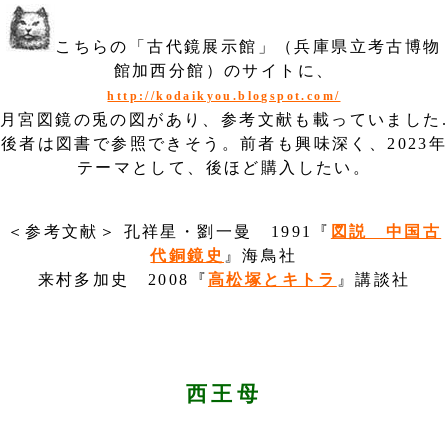
こちらの「古代鏡展示館」（兵庫県立考古博物
館加西分館）のサイトに、
http://kodaikyou.blogspot.com/
月宮図鏡の兎の図があり、参考文献も載っていました.
後者は図書で参照できそう。前者も興味深く、2023年
テーマとして、後ほど購入したい。
＜参考文献＞ 孔祥星・劉一曼 1991『
図説 中国古
代銅鏡史
』海鳥社
来村多加史 2008『
高松塚とキトラ
』講談社
西王母