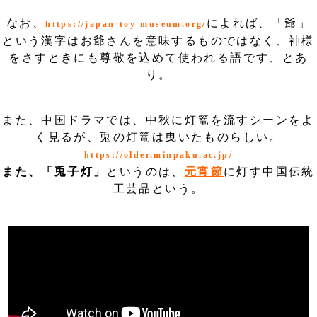
なお、
によれば、「爺」
https://japan-toy-museum.org/
という漢字はお爺さんを意味するものではなく、神様
をさすときにも尊敬を込めて使われる語です、とあ
り。
また、中国ドラマでは、中秋に灯篭を流すシーンをよ
く見るが、兎の灯篭は曳いたものらしい。
https://older.minpaku.ac.jp/
また、「兎子灯」
というのは、
元宵節
に灯す中国伝統
工芸品という。