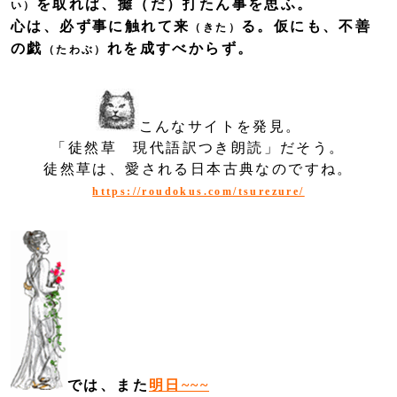
を取れば、攤（だ）打たん事を思ふ。
い）
心は、必ず事に触れて来
る。仮にも、不善
（きた）
の戯
れを成すべからず。
（たわぶ）
こんなサイトを発見。
「徒然草 現代語訳つき朗読」だそう。
徒然草は、愛される日本古典なのですね。
https://roudokus.com/tsurezure/
では、また
明日~~~