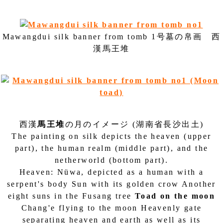
Mawangdui silk banner from tomb 1号墓の帛画 西
漢馬王堆
西漢
馬王堆
の月のイメージ (湖南省長沙出土)
The painting on silk depicts the heaven (upper
part), the human realm (middle part), and the
netherworld (bottom part).
Heaven: Nüwa, depicted as a human with a
serpent's body Sun with its golden crow Another
eight suns in the Fusang tree
Toad on the moon
Chang'e flying to the moon Heavenly gate
separating heaven and earth as well as its