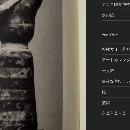
アテネ国立博
次の旅
カテゴリー
Webサイト作
アートカレン
一人旅
厳粛な遊び：
旅
芸術
言葉言葉言葉