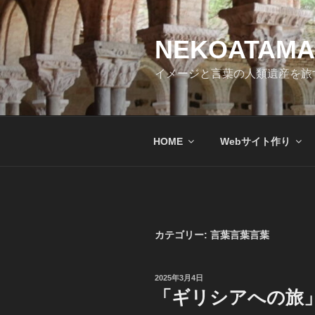
コ
ン
テ
NEKOATAMA
ン
イメージと言葉の人類遺産を旅
ツ
へ
ス
キ
HOME
Webサイト作り
ッ
プ
カテゴリー:
言葉言葉言葉
投
2025年3月4日
稿
「ギリシアへの旅
日: