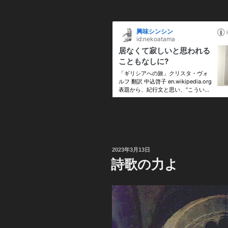
投
2023年3月13日
稿
詩歌の力よ
日: