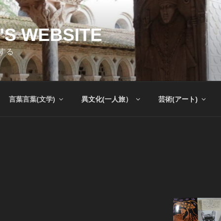
'S WEBSITE
する
言葉言葉(文学)
異文化(一人旅）
芸術(アート)
」