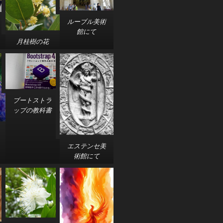
ルーブル美術
館にて
月桂樹の花
ブートストラ
ップの教科書
エステンセ美
術館にて